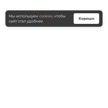
Мы используем
cookies
, чтобы
Хорошо
сайт стал удобнее
© 2026. Учебный центр ФАРМИМПЭКС
Дополнительное профессиональное образование
Лицензия №Л035-01298-77/00179810 от 28.02.2022
ИНН 7723395515 ОГРН 1157746542524