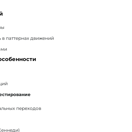
ей
вы
ь в паттернах движений
ами
 особенности
ций
тестирование
альных переходов
Кеннеди)