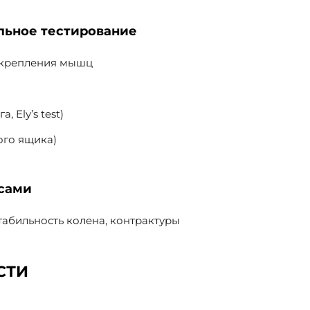
льное тестирование
 крепления мышц
 Ely’s test)
ого ящика)
нсами
табильность колена, контрактуры
СТИ