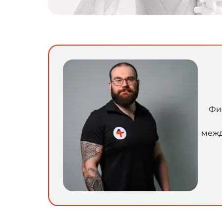
Фи
межд