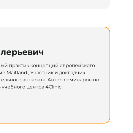
алерьевич
ный практик концепций европейского
ме Maitland., Участник и докладчик
льного аппарата. Автор семинаров по
чебного центра 4Clinic.