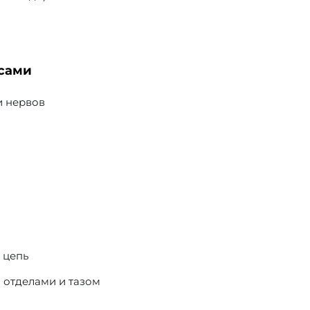
нсами
и нервов
 цепь
 отделами и тазом