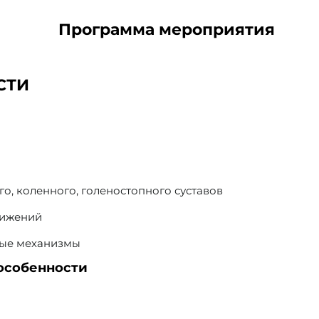
Программа мероприятия
СТИ
й
, коленного, голеностопного суставов
вижений
ные механизмы
 особенности