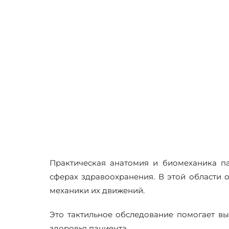
29 Марта 2025 - 31 Марта 2025
Москва
с 10:00 до 18:00 МСК
36 часа/ балла НМО
Практическая анатомия и биомеханика п
сферах здравоохранения. В этой области 
механики их движений.
Это тактильное обследование помогает вы
здоровья пациента