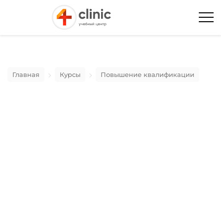
Главная
Курсы
Повышение квалификации
Практическая анатомия и
биомеханика: инструменты для
точной диагностики
29 Августа 2025 - 31 Августа 2025
Москва
с 10:00 до 18:00 МСК
36 часа/ балла НМО