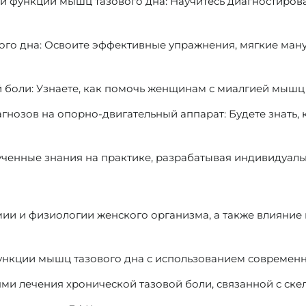
 и функции мышц тазового дна:
Научитесь диагностиров
го дна:
Освоите эффективные упражнения, мягкие мануа
 боли:
Узнаете, как помочь женщинам с миалгией мышц 
агнозов на опорно-двигательный аппарат:
Будете знать,
ченные знания на практике, разрабатывая индивидуал
ии и физиологии женского организма, а также влияни
функции мышц тазового дна с использованием современн
ми лечения хронической тазовой боли, связанной с с