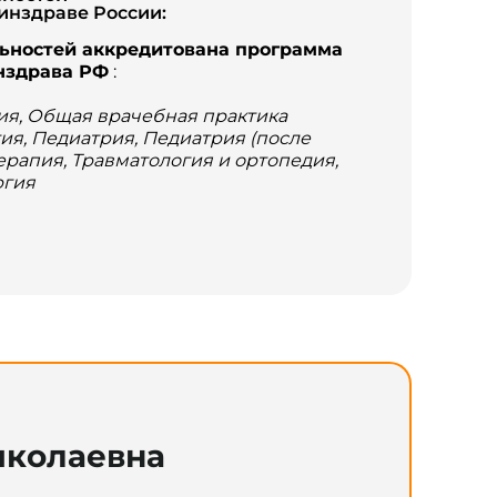
инздраве России:
льностей аккредитована программа
нздрава РФ
:
ия, Общая врачебная практика
ия, Педиатрия, Педиатрия (после
Терапия, Травматология и ортопедия,
ргия
иколаевна