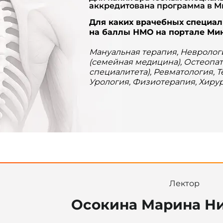
аккредитована программа в М
Для каких врачебных специа
на баллы НМО на портале Ми
Мануальная терапия, Невролог
(семейная медицина), Остеопат
специалитета), Ревматология, 
Урология, Физиотерапия, Хиру
Лектор
Осокина Марина Н