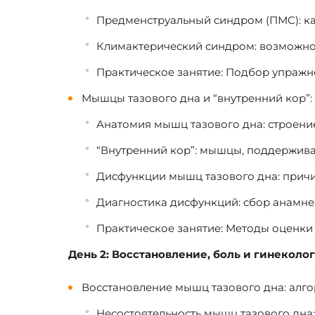
Предменструальный синдром (ПМС): к
Климактерический синдром: возможнос
Практическое занятие:
Подбор упражне
Мышцы тазового дна и “внутренний кор”:
Анатомия мышц тазового дна: строение
“Внутренний кор”: мышцы, поддержива
Дисфункции мышц тазового дна: причи
Диагностика дисфункций: сбор анамнез
Практическое занятие:
Методы оценки 
День 2: Восстановление, боль и гинекол
Восстановление мышц тазового дна: алго
Несостоятельность мышц тазового дна: