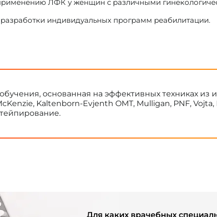
применению ЛФК у женщин с различными гинекологиче
 разработки индивидуальных программ реабилитации.
 обучения, основанная на эффективных техниках из
cKenzie, Kaltenborn-Evjenth OMT, Mulligan, PNF, Vojta,
отейпирование.
Для каких врачебных специал