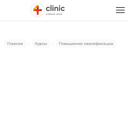
Главная
Курсы
Повышение квалификации
Диагностика и лечение тазовой
боли (нейроортопедия)
25 Мая 2024
Москва
с 10:00 до 18:00 МСК
36 часа/ балла НМО