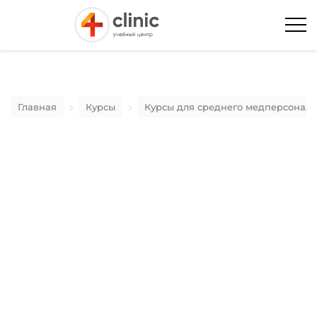
Главная
Курсы
Курсы для среднего медперсонала
Ударно-волновая терапия с
применением
высокоинтенсивной лазерной
терапии и импульсной
магнитной стимуляции
11 Октября 2024 - 12 Октября 2024
Москва
с 10:00 до 18:00 МСК