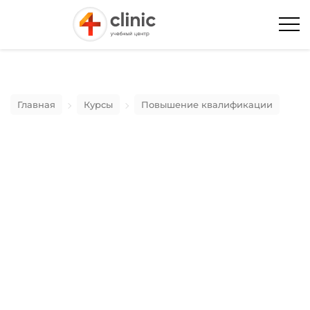
Главная
Курсы
Повышение квалификации
Актуальные вопросы
неврологии, современные
методы диагностики и лечения
нервных болезней. Резорбция
грыж
19 Октября 2024 - 20 Октября 2024
Москва
с 10:00 до 18:00 МСК