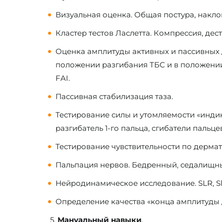
Визуальная оценка. Общая постура, наклон
Кластер тестов Ласлетта. Компрессия, дестр
Оценка амплитуды активных и пассивных д
положении разгибания ТБС и в положении 
FAI.
Пассивная стабилизация таза.
Тестирование силы и утомляемости «инди
разгибатель 1-го пальца, сгибатели паль
Тестирование чувствительности по дерма
Пальпация нервов. Бедренный, седалищны
Нейродинамическое исследование. SLR, S
Определение качества «конца амплитуды
5.
Мануальный навыки
.