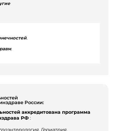
угие
онечностей
.
травм
.
ьностей
инздраве России:
льностей аккредитована программа
нздрава РФ
:
троэнтерология, Гериатрия,