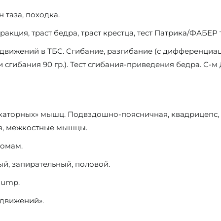
 таза, походка.
акция, траст бедра, траст крестца, тест Патрика/ФАБЕР те
вижений в ТБС. Сгибание, разгибание (с дифференциаци
сгибания 90 гр.). Тест сгибания-приведения бедра. С-м
каторных» мышц. Подвздошно-поясничная, квадрицепс,
цев, межкостные мышцы.
томам.
й, запирательный, половой.
lump.
 движений».