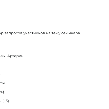
 запросов участников на тему семинара.
вы. Артерии.
.
ь).
ь).
(L5).