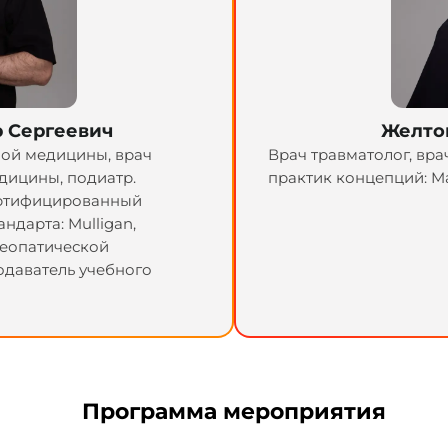
 Сергеевич
Желто
ной медицины, врач
Врач травматолог, вр
дицины, подиатр.
практик концепций: Mai
ертифицированный
ндарта: Mulligan,
стеопатической
одаватель учебного
Программа мероприятия